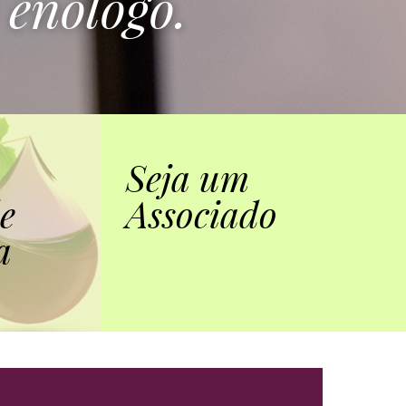
enólogo.
Seja um
de
Associado
a