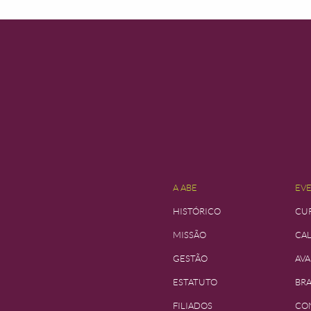
A ABE
EV
HISTÓRICO
CUR
MISSÃO
CA
GESTÃO
AVA
ESTATUTO
BRA
FILIADOS
CO