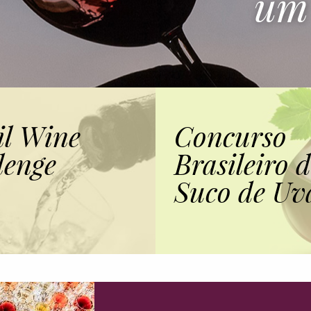
um 
il Wine
Concurso
lenge
Brasileiro 
Suco de Uv