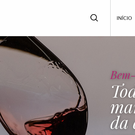
INÍCIO
Bem-
Tod
ma
da 