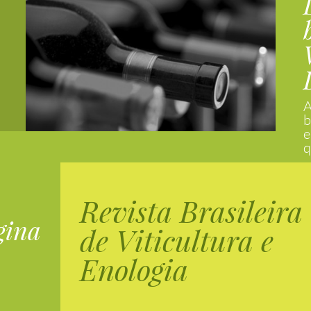
A
b
e
q
Revista Brasileira
gina
de Viticultura e
Enologia