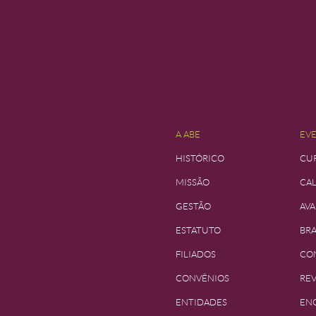
A ABE
EV
HISTÓRICO
CUR
MISSÃO
CA
GESTÃO
AVA
ESTATUTO
BRA
FILIADOS
CO
CONVÊNIOS
REV
ENTIDADES
EN