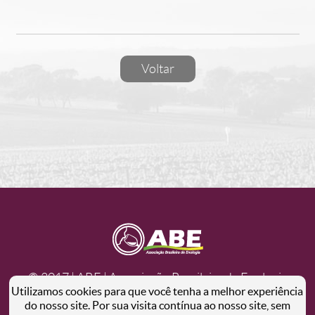
Voltar
© 2017 | ABE | Associação Brasileira de Enologia
Utilizamos cookies para que você tenha a melhor experiência
enologia@enologia.org.br - +55 54 3452.6289
do nosso site. Por sua visita contínua ao nosso site, sem