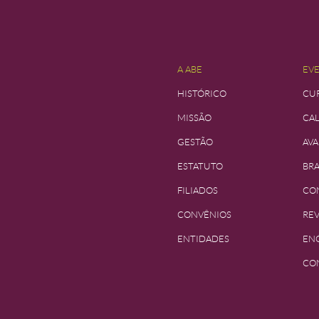
A ABE
EV
HISTÓRICO
CUR
MISSÃO
CA
GESTÃO
AVA
ESTATUTO
BRA
FILIADOS
CO
CONVÊNIOS
REV
ENTIDADES
EN
CON