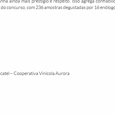
nha ainda mais prestígio e respeito. Isso agrega confiabilid
m do concurso, com 236 amostras degustadas por 16 enólog
tel – Cooperativa Vinícola Aurora