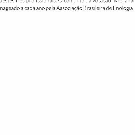
stes três profissionais. O conjunto da votação livre, anal
ageado a cada ano pela Associação Brasileira de Enologia.