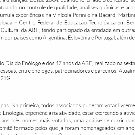
e a distinção. Desde 2004, quando foi criado o concurso, 
, atuando no controle de qualidade, análises químicas e
umula experiências na Vinícola Perini e na Bacardi Marti
nologia – Centro Federal de Educação Tecnológica em Ben
a Cultural da ABE, tendo participado da entidade em outra
 por países como Argentina, Eslovênia e Portugal, além de 
o Dia do Enólogo e dos 47 anos da ABE, realizado na sexta
essoas, entre enólogos, patrocinadores e parceiros. Atua
, 21%.
apas. Na primeira, todos associados puderam votar livreme
 Enologia, experiência na atividade, estar exercendo a ativi
 aos três nomes mais votados, uma análise de curriculum
comitê formado pelos que já foram homenageados em anos