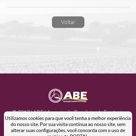
Voltar
© 2017 | ABE | Associação Brasileira de Enologia
Utilizamos cookies para que você tenha a melhor experiência
enologia@enologia.org.br - +55 54 3452.6289
do nosso site. Por sua visita contínua ao nosso site, sem
alterar suas configurações, você concorda com o uso de