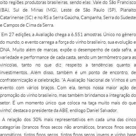
oito regiões produtoras brasileiras, sendo elas: Vale do São Francisco
(BA), Sul de Minas (MG), Leste de São Paulo (SP), Planalto
Catarinense (SC) e no RS a Serra Gaúcha, Campanha, Serra do Sudeste
e Campos de Cima da Serra.
Em 27 edições, a Avaliação chega a 6.551 amostras. Único no gêner
do mundo, o evento carrega a força do vinho brasileiro, sua evolução e
DNA. Muito além de marcas, expõe o desempenho de cada safra, a
variedade e performance de cada casta, sendo um termômetro para as
vinícolas, tanto no que diz respeito a tendências quanto a
investimentos. Além disso, também é um ponto de encontro, de
confraternização e celebração. “A Avaliação Nacional de Vinhos é um
evento com vários braços. Com ela, temos nossa maior ação de
promoção do vinho brasileiro, mas também brindamos a integração do
setor. É um momento único que coloca na taça muito mais do que
vinho”, destaca o presidente da ABE, enólogo Daniel Salvador.
A relação dos 30% mais representativos em cada uma das cinco
categorias (brancos finos secos não aromáticos, brancos finos secos
aromáticos, tintos finos secos, tintos finos secos jovens e vinho base